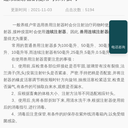
更新时间：2021-11-03
点击次数：5194
一般养殖户常选用兽用注射器时会分注射治疗药物时使用普通注
射器,接种疫苗时会使用
连续注射器
。因此,
兽用连续注射器
的质量就
显得尤为重要。
常用的普通兽用注射器多为100毫升、50毫升、30毫升、20毫
电话咨询
升、10毫升等,而连续注射器有50毫升,25毫升,5毫升,0.5毫升。
在使用兽用注射器需要注意的事项：
1、使用前,应检查各部位焊接处是否牢固,玻璃管有没有裂痕,法
兰滴子(乳头)安装注射针头是否紧凑、严密,手持把柄是否配套,并将注
射器的橡皮活塞调节柄按顺时针方向旋转,抽推活塞松紧适宜,检查是
否漏气,有条件的可抽取自来水,观察是否漏水。
2、应根据畜禽的体格大小、注射方法等不同选配相应针头。
3、使用后,先将各部折卸下来,用清水洗干净,根据注射器使用前
后的消毒指引,进行消毒。
4、消毒后注意保管,有条件的好保存在紫外线消毒箱内,以免受细
菌感染。