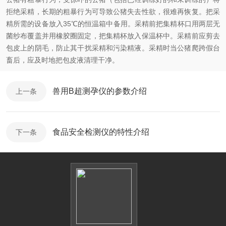
拒绝采精，长期的粗暴行为可导致公猪失去性欲，很难再恢复。把采
精所需的设备放入35℃的恒温箱中备用。采精前把集精杯口用两层无
菌纱布覆盖并用橡胶圈固定，把集精杯放入保温杯中。采精前应剪去
包皮上的阴毛，防止其干扰采精和污染精液。采精时当公猪爬跨假台
畜后，应及时地把包皮液清理干净。
兽用B超测孕仪的参数介绍
上一条
食品安全检测仪的特性介绍
下一条