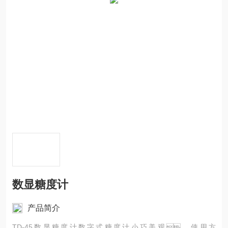
数显糖度计
产品简介
TD-45数显糖度计数字式糖度计小巧美观，使用方