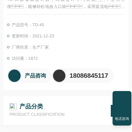
便，能够轻松地放入口袋，采用直流电，
两节7号电池即可供电，并且能快随时随地准确测
量，在测量糖度的同时，能测量被测体得温度并且
产品型号：TD-45
显示。
更新时间：2021-12-23
厂商性质：生产厂家
访问量：1872
18086845117
产品咨询
产品分类
PRODUCT CLASSIFICATION
电话咨询