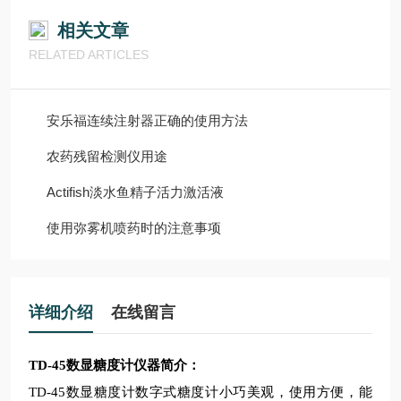
相关文章
RELATED ARTICLES
安乐福连续注射器正确的使用方法
农药残留检测仪用途
Actifish淡水鱼精子活力激活液
使用弥雾机喷药时的注意事项
详细介绍
在线留言
TD-45
数显糖度计仪器简介：
TD-45
数显糖度计
数字式糖度计小巧美观，使用方便，能