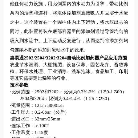
他任何动力设施，用比例泵内的水动力为引擎，带动比例
泵内的活塞和连杆，将液体添加剂直接吸入并且溶于水流
之中。这个装置在一个圆柱体内上下运动，将水压出去的
同时，此装置将装在底部容器里的添加剂通过导管均匀的
吸入到水流中。上下运动反复进行，从而达到将添加剂均
匀连续不断的添加到流动水中的效果。
嘉易通2502/2504/3202/3204
自动比例加药器
产品应用范围
农业节水灌溉、大棚施肥、设备保养、园艺花卉、畜牧养
殖、环保水处理、工业消毒、洗车泡沫、食品加工、印刷
等其它需要定比稀释的行业。
技术参数
·比例范围：2502和3202：比例为0.2%-2%（1∶50-1∶500）
2504和3204：比例为0.4%-4%（1∶25-1∶250）
·流量范围：12L/h-3000L/h
·工作压力：0.2-6bar（公斤）
·进出水口：32mm/25mm
·连续工作：＞100T
·工作温度：1-45度