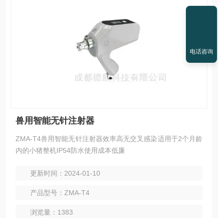
电话咨询
兽用智能无针注射器
ZMA-T4兽用智能无针注射器效率高无交叉感染适用于2个月龄
内的小猪整机IP54防水使用成本低廉
更新时间：2024-01-10
产品型号：ZMA-T4
浏览量：1383