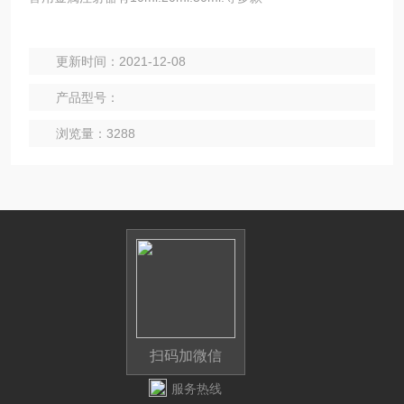
更新时间：2021-12-08
产品型号：
浏览量：3288
扫码加微信
服务热线